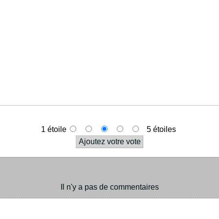
1 étoile
5 étoiles
Il n'y a pas de commentaires